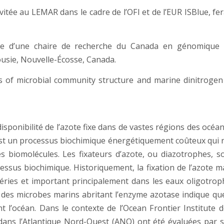
vitée au LEMAR dans le cadre de l’OFI et de l’EUR ISBlue, fe
aire d’une chaire de recherche du Canada en génomique
usie, Nouvelle-Écosse, Canada.
s of microbial community structure and marine dinitrogen f
disponibilité de l’azote fixe dans de vastes régions des océans
, est un processus biochimique énergétiquement coûteux qui 
les biomolécules. Les fixateurs d’azote, ou diazotrophes,
essus biochimique. Historiquement, la fixation de l’azote
éries et important principalement dans les eaux oligotroph
té des microbes marins abritant l’enzyme azotase indique 
 l’océan. Dans le contexte de l’Ocean Frontier Institute de
ans l’Atlantique Nord-Ouest (ANO) ont été évaluées par 