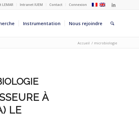
et LEMAR
Intranet IUEM
Contact
Connexion
herche
Instrumentation
Nous rejoindre
Accueil
/
microbiologie
IOLOGIE
ESSEURE À
) LE