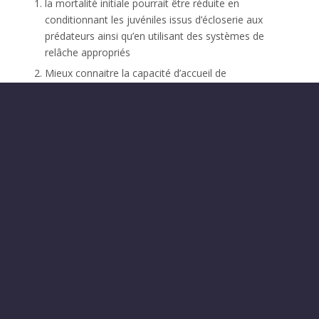
la mortalité initiale pourrait être réduite en
conditionnant les juvéniles issus d’écloserie aux
prédateurs ainsi qu’en utilisant des systèmes de
relâche appropriés
Mieux connaitre la capacité d’accueil de
l’environnement en fonction de la densité et de la
taille d’implantation permettra d’améliorer la survie
lors des programmes de ranching et de soutien de
stock réalisés à une échelle opérationnelle
Une meilleure compréhension de la structure
génétique des populations sauvages, une évaluation
du statut sanitaire avant implantation ainsi qu’une
stimulation immunitaire avant l’implantation devrait
permettre de réduire les risques associés à
l’implantation pour les populations naturelles
L’évaluation de l’acceptabilité sociale ainsi que la
viabilité économique à long terme sont déterminantes
pour garantir un développement durable du
repeuplement, du soutien de stock ou du ranching.