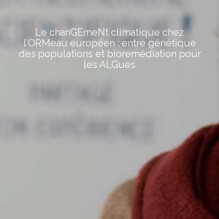
Le chanGEmeNt climatique chez
l’ORMeau européen : entre génétique
des populations et bioremédiation pour
les ALGues