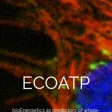
ECOATP
bioEnergetics as predictors of whole-