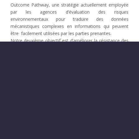
Outcome Pathway, une stratégie actuellement employée
par les agences d’évaluation des risques
environnementaux pour traduire des données
mécanistiques complexes en informations qui peuvent
être facilement utilisées par les parties prenantes.
Notre deuxième objectif est d’améliorer la résistance des
huîtres au stress en stimulant la bioénergie cellulaire à
l’aide de composés d’origine naturelle. Sur la base de notre
expérience antérieure de l’utilisation du composé naturel
curcumine pour augmenter les défenses antioxydantes
des huîtres, nous étudierons si la curcumine peut
améliorer le métabolisme énergétique des cellules
immunitaires, des embryons et des juvéniles d’huîtres et
testerons en outre si ces effets peuvent améliorer leur
tolérance aux polluants et aux maladies infectieuses
(syndrome de mortalité de l’huître du Pacifique). Grâce à
notre partenariat avec une installation d’aquaculture au
Brésil, nous étudierons également l’amélioration de la
production de naissain d’huître grâce à la curcumine. Cet