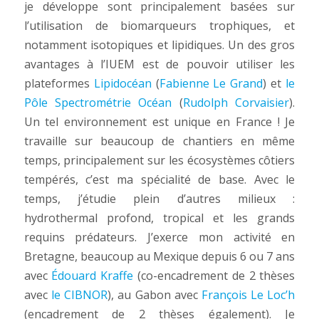
je développe sont principalement basées sur
l’utilisation de biomarqueurs trophiques, et
notamment isotopiques et lipidiques. Un des gros
avantages à l’IUEM est de pouvoir utiliser les
plateformes
Lipidocéan
(
Fabienne Le Grand
) et
le
Pôle Spectrométrie Océan
(
Rudolph Corvaisier
).
Un tel environnement est unique en France ! Je
travaille sur beaucoup de chantiers en même
temps, principalement sur les écosystèmes côtiers
tempérés, c’est ma spécialité de base. Avec le
temps, j’étudie plein d’autres milieux :
hydrothermal profond, tropical et les grands
requins prédateurs. J’exerce mon activité en
Bretagne, beaucoup au Mexique depuis 6 ou 7 ans
avec
Édouard Kraffe
(co-encadrement de 2 thèses
avec
le CIBNOR
), au Gabon avec
François Le Loc’h
(encadrement de 2 thèses également). Je