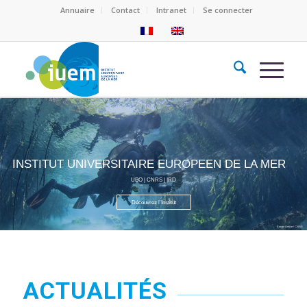
Annuaire
Contact
Intranet
Se connecter
INSTITUT UNIVERSITAIRE EUROPEEN DE LA MER
UBO | CNRS | IRD
Découvrez l'Institut
Erwan Amice / CNRS
ACTUALITÉS