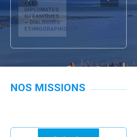
POLAR ARGO
SCIENCE
SÉMINAIRES
: UN ATELIER
COMES TO
« LES
INTERNATIONAL
TOWN :
DIPLOMATES
SUR
DÉCOUVREZ
OCÉANIQUES
L’OCÉANOGRAPHIE
LE
– DIALOGUES
POLAIRE À
PROGRAMME
ETHNOGRAPHIQUES »
BREST EN
!
JUIN 2026
NOS MISSIONS