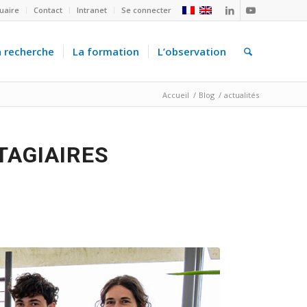
uaire
Contact
Intranet
Se connecter
a recherche
La formation
L’observation
Accueil
/
Blog
/
actualités
TAGIAIRES