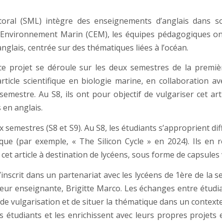
toral (SML) intègre des enseignements d’anglais dans s
’Environnement Marin (CEM), les équipes pédagogiques ont f
anglais, centrée sur des thématiques liées à l’océan.
 ce projet se déroule sur les deux semestres de la premiè
rticle scientifique en biologie marine, en collaboration 
 semestre. Au S8, ils ont pour objectif de vulgariser cet art
 en anglais.
ux semestres (S8 et S9). Au S8, les étudiants s’approprient dif
que (par exemple, « The Silicon Cycle » en 2024). Ils en r
r cet article à destination de lycéens, sous forme de capsules
’inscrit dans un partenariat avec les lycéens de 1ère de la
leur enseignante, Brigitte Marco. Les échanges entre étudi
de vulgarisation et de situer la thématique dans un context
es étudiants et les enrichissent avec leurs propres projets