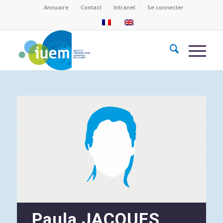
Annuaire
Contact
Intranet
Se connecter
Paula JACQUES