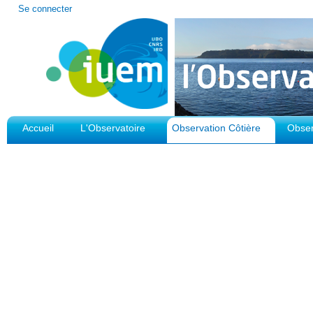
Outils
Se connecter
personnels
Accueil
L'Observatoire
Observation Côtière
Obser
Plateforme d'Observation