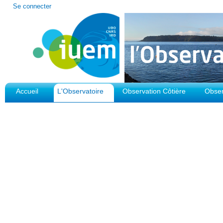
Outils
Se connecter
personnels
Accueil
L'Observatoire
Observation Côtière
Obser
Plateforme d'Observation