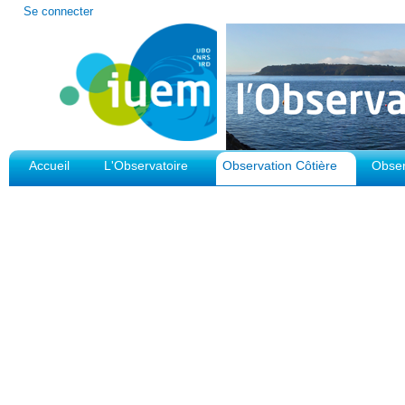
Outils
Se connecter
personnels
Accueil
L'Observatoire
Observation Côtière
Obser
Plateforme d'Observation