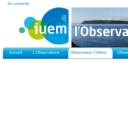
Outils
Se connecter
personnels
Accueil
L'Observatoire
Observation Côtière
Obser
Plateforme d'Observation