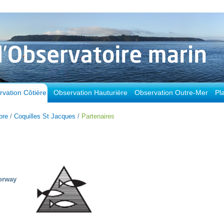
vation Côtière
Observation Hauturière
Observation Outre-Mer
Pl
ore
/
Coquilles St Jacques
/
Partenaires
Norway