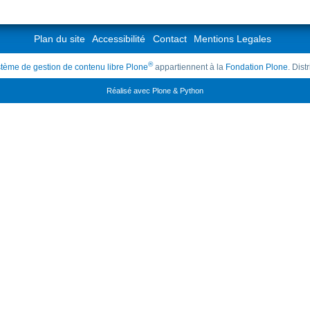
Plan du site
Accessibilité
Contact
Mentions Legales
®
tème de gestion de contenu libre Plone
appartiennent à la
Fondation Plone
. Dis
Réalisé avec Plone & Python