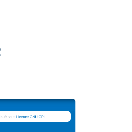
g
s
.
tribué sous
Licence GNU GPL
.