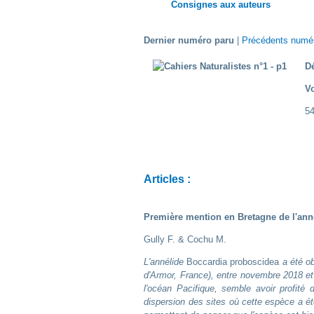
Consignes aux auteurs
Dernier numéro paru
|
Précédents numé
D
V
5
Articles :
Première mention en Bretagne de l'an
Gully F. & Cochu M.
L'annélide
Boccardia proboscidea
a été ob
d'Armor, France), entre novembre 2018 e
l'océan Pacifique, semble avoir profité
dispersion des sites où cette espèce a é