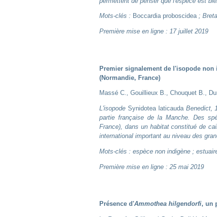
permettent de penser que l'espèce est bie
Mots-clés :
Boccardia proboscidea
; Breta
Première mise en ligne : 17 juillet 2019
Premier signalement de l'isopode non
(Normandie, France)
Massé C., Gouillieux B., Chouquet B., Du
L'isopode
Synidotea laticauda
Benedict, 1
partie française de la Manche. Des spé
France), dans un habitat constitué de cai
international important au niveau des gra
Mots-clés : espèce non indigène ; estuair
Première mise en ligne : 25 mai 2019
Présence d'
Ammothea hilgendorfi
, un 