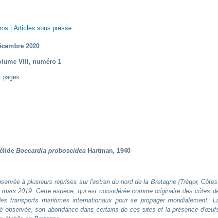
ros
|
Articles sous presse
écembre 2020
olume VIII, numéro 1
4 pages
nélide
Boccardia proboscidea
Hartman, 1940
servée à plusieurs reprises sur l'estran du nord de la Bretagne (Trégor, Côtes
t mars 2019. Cette espèce, qui est considérée comme originaire des côtes d
 des transports maritimes internationaux pour se propager mondialement. L
té observée, son abondance dans certains de ces sites et la présence d'œuf