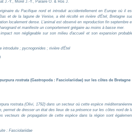
t J.-Y., Morel J.-Y., Paraire O. & Ros J.
originaire du Pacifique nord et introduit accidentellement en Europe où il es
as et de la lagune de Venise, a été récolté en rivière d'Étel, Bretagne su
lation localement dense. L'animal est observé en reproduction fin septembre e
e charognard et manifeste un comportement grégaire au moins à basse mer.
 impact non négligeable sur son milieu d'accueil et son expansion probabl
 introduite ; pycnogonides ; rivière d'Étel
0
ipurpura rostrata
(Gastropoda : Fasciolariidae) sur les côtes de Bretagne
urpura rostrata
(Olivi, 1792) dans un secteur où cette espèce méditerranéenn
iée, permet de dresser un état des lieux de sa présence sur les côtes nord de l
Les vecteurs de propagation de cette espèce dans la région sont égalemen
ite ; Fasciolariidae