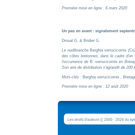
Première mise en ligne : 6 mars 2020
Un pas en avant : signalement septentr
Droual G. & Bridier G.
Le nudibranche
Berghia verrucicornis
(Cos
des côtes bretonnes, dans le cadre d'un 
l'occurrence de
B. verrucicornis
en Bretag
Son aire de distribution s'agrandit de 200 
Mots-clés :
Berghia verrucicornis
; Bretag
Première mise en ligne : 12 août 2020
Les droits d'auteurs
©
2000 - 2026 du
sys