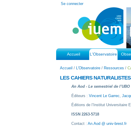
Outils
Se connecter
personnels
Accueil
L'Observatoire
Obser
Accueil
/
L'Observatoire
/
Ressources
/
Ca
LES CAHIERS NATURALISTES
An Aod - Le semestriel de l’UBO
Éditeurs :
Vincent Le Garrec
,
Jacqu
Éditions de l’Institut Universitaire
ISSN 2263-5718
Contact :
An.Aod @ univ-brest.fr