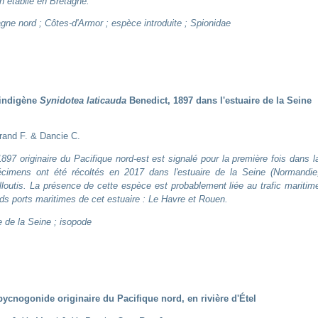
n établie en Bretagne.
gne nord ; Côtes-d'Armor ; espèce introduite ; Spionidae
 indigène
Synidotea laticauda
Benedict, 1897 dans l'estuaire de la Seine
rand F. & Dancie C.
897 originaire du Pacifique nord-est est signalé pour la première fois dans l
cimens ont été récoltés en 2017 dans l'estuaire de la Seine (Normandie
lloutis. La présence de cette espèce est probablement liée au trafic maritim
nds ports maritimes de cet estuaire : Le Havre et Rouen.
e de la Seine ; isopode
pycnogonide originaire du Pacifique nord, en rivière d'Étel