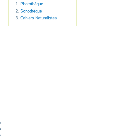
Photothèque
Sonothèque
Cahiers Naturalistes
-
e
a
s