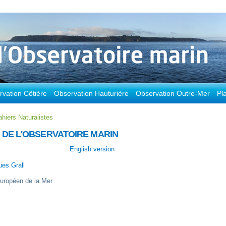
vation Côtière
Observation Hauturière
Observation Outre-Mer
Pl
hiers Naturalistes
 DE L'OBSERVATOIRE MARIN
English version
es Grall
 Européen de la Mer