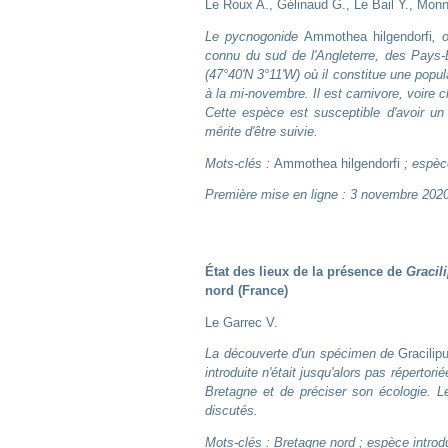
Le Roux A., Gélinaud G., Le Bail Y., Monna
Le pycnogonide
Ammothea hilgendorfi
, 
connu du sud de l'Angleterre, des Pays-B
(47°40'N 3°11'W) où il constitue une popu
à la mi-novembre. Il est carnivore, voir
Cette espèce est susceptible d'avoir un
mérite d'être suivie.
Mots-clés :
Ammothea hilgendorfi
; espèce
Première mise en ligne : 3 novembre 202
État des lieux de la présence de
Gracil
nord (France)
Le Garrec V.
La découverte d'un spécimen de
Gracilip
introduite n'était jusqu'alors pas répertor
Bretagne et de préciser son écologie. 
discutés.
Mots-clés : Bretagne nord ; espèce introdu