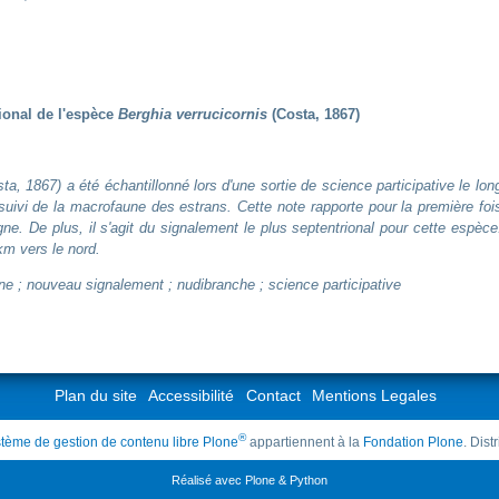
ional de l'espèce
Berghia verrucicornis
(Costa, 1867)
ta, 1867) a été échantillonné lors d'une sortie de science participative le lon
suivi de la macrofaune des estrans. Cette note rapporte pour la première foi
ne. De plus, il s'agit du signalement le plus septentrional pour cette espèce
km vers le nord.
ne ; nouveau signalement ; nudibranche ; science participative
Plan du site
Accessibilité
Contact
Mentions Legales
®
tème de gestion de contenu libre Plone
appartiennent à la
Fondation Plone
. Dis
Réalisé avec Plone & Python