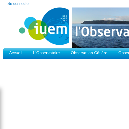
Outils
Se connecter
personnels
Accueil
L'Observatoire
Observation Côtière
Obser
Plateforme d'Observation