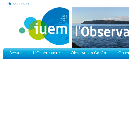
Outils
Se connecter
personnels
Accueil
L'Observatoire
Observation Côtière
Obser
Plateforme d'Observation