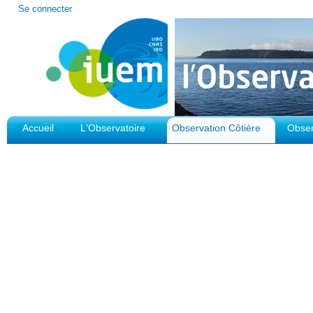
Outils
Se connecter
personnels
Accueil
L'Observatoire
Observation Côtière
Obser
Plateforme d'Observation