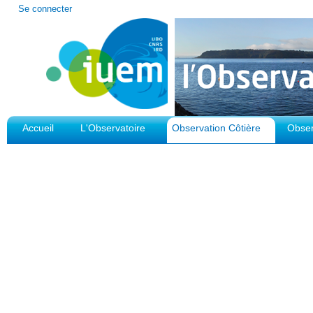
Outils
Se connecter
personnels
Accueil
L'Observatoire
Observation Côtière
Obser
Plateforme d'Observation