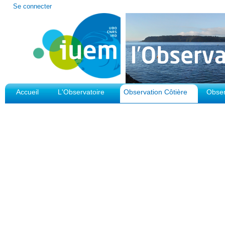
Outils
Se connecter
personnels
Accueil
L'Observatoire
Observation Côtière
Obser
Plateforme d'Observation