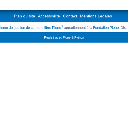
Plan du site
Accessibilité
Contact
Mentions Legales
®
tème de gestion de contenu libre Plone
appartiennent à la
Fondation Plone
. Dis
Réalisé avec Plone & Python