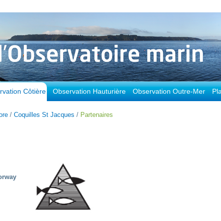
vation Côtière
Observation Hauturière
Observation Outre-Mer
Pl
ore
/
Coquilles St Jacques
/
Partenaires
Norway