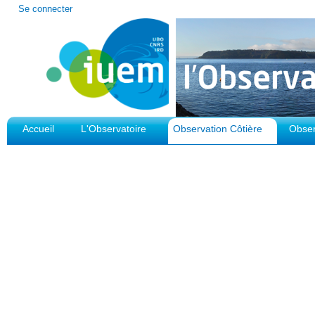
Outils
Se connecter
personnels
Accueil
L'Observatoire
Observation Côtière
Obser
Plateforme d'Observation