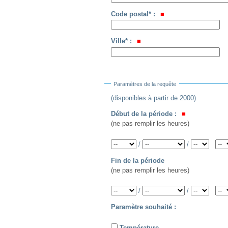
Code postal* :
Ville* :
Paramètres de la requête
(disponibles à partir de 2000)
Début de la période :
(ne pas remplir les heures)
Année
Mois
Jour
Heure
Minute
/
/
Fin de la période
(ne pas remplir les heures)
Année
Mois
Jour
Heure
Minute
/
/
Paramètre souhaité :
Température