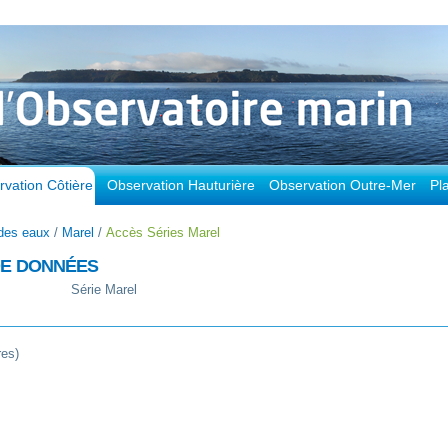
vation Côtière
Observation Hauturière
Observation Outre-Mer
Pl
des eaux
/
Marel
/
Accès Séries Marel
DE DONNÉES
Série Marel
res)