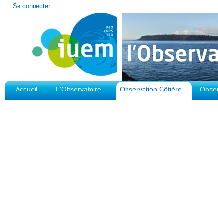
Outils
Se connecter
personnels
Accueil
L'Observatoire
Observation Côtière
Obser
Plateforme d'Observation