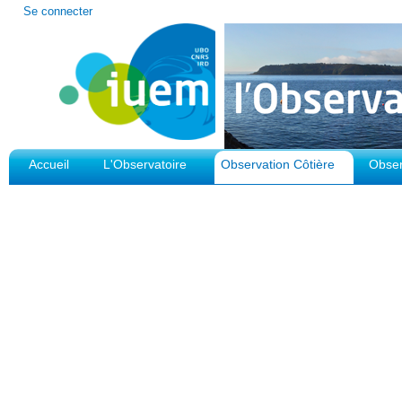
Outils
Se connecter
personnels
Accueil
L'Observatoire
Observation Côtière
Obser
Plateforme d'Observation