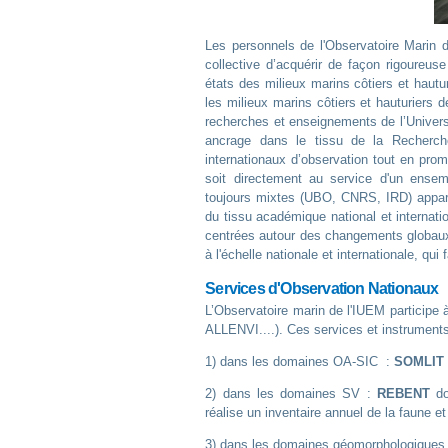
Les personnels de l'Observatoire Marin 
collective d’acquérir de façon rigoureu
états des milieux marins côtiers et haut
les milieux marins côtiers et hauturiers
recherches et enseignements de l’Universi
ancrage dans le tissu de la Recherche
internationaux d’observation tout en promo
soit directement au service d'un ensem
toujours mixtes (UBO, CNRS, IRD) apparte
du tissu académique national et internatio
centrées autour des changements globaux 
à l'échelle nationale et internationale, q
Services d'Observation Nationaux
L’Observatoire marin de l'IUEM participe 
ALLENVI....). Ces services et instruments
1) dans les domaines OA-SIC :
SOMLIT
2) dans les domaines SV :
REBENT
don
réalise un inventaire annuel de la faune et
3) dans les domaines géomorphologiques (