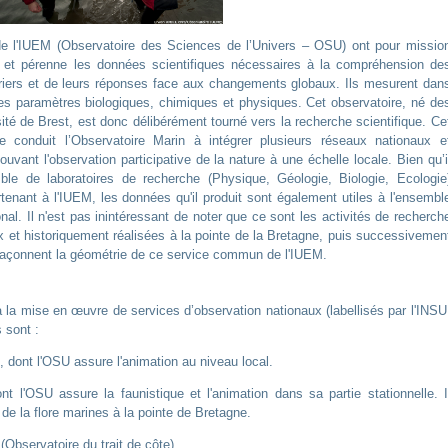
de l'IUEM (Observatoire des Sciences de l’Univers – OSU) ont pour missio
se et pérenne les données scientifiques nécessaires à la compréhension de
uriers et de leurs réponses face aux changements globaux. Ils mesurent dan
 des paramètres biologiques, chimiques et physiques. Cet observatoire, né de
té de Brest, est donc délibérément tourné vers la recherche scientifique. Ce
 conduit l’Observatoire Marin à intégrer plusieurs réseaux nationaux e
uvant l'observation participative de la nature à une échelle locale. Bien qu’i
ble de laboratoires de recherche (Physique, Géologie, Biologie, Ecologie
nant à l'IUEM, les données qu'il produit sont également utiles à l'ensembl
nal. Il n'est pas inintéressant de noter que ce sont les activités de recherch
et historiquement réalisées à la pointe de la Bretagne, puis successivemen
ui façonnent la géométrie de ce service commun de l'IUEM.
à la mise en œuvre de services d’observation nationaux (labellisés par l'INSU
 sont :
, dont l'OSU assure l'animation au niveau local.
t l'OSU assure la faunistique et l'animation dans sa partie stationnelle. I
 de la flore marines à la pointe de Bretagne.
Observatoire du trait de côte)