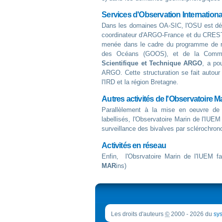
Services d'Observation Internation
Dans les domaines OA-SIC, l'OSU est dés
coordinateur d'ARGO-France et du CRES
menée dans le cadre du programme de r
des Océans (GOOS), et de la Commis
Scientifique et Technique ARGO
, a pou
ARGO. Cette structuration se fait autou
l'IRD et la région Bretagne.
Autres activités de l'Observatoire M
Parallèlement à la mise en oeuvre d
labellisés, l'Observatoire Marin de l'IUEM
surveillance des bivalves par sclérochron
Activités en réseau
Enfin, l'Obsrvatoire Marin de l'IUEM fa
MAR
ins)
Les droits d'auteurs
©
2000 - 2026 du
sys