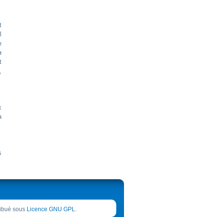
t
l
e
e
t
,
x
a
s
tribué sous
Licence GNU GPL
.