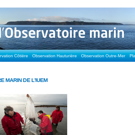
vation Côtière
Observation Hauturière
Observation Outre-Mer
Pl
E MARIN DE L'IUEM