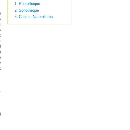
Photothèque
Sonothèque
n
Cahiers Naturalistes
s
s
s
t
t
l
)
e
e
t
,
l