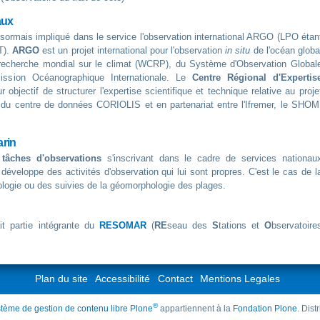
aux
ormais impliqué dans le service l'observation international ARGO (LPO étan
T).
ARGO
est un projet international pour l'observation
in situ
de l'océan globa
echerche mondial sur le climat (WCRP), du Système d'Observation Global
sion Océanographique Internationale. Le
Centre Régional d'Expertis
r objectif de structurer l'expertise scientifique et technique relative au proje
r du centre de données CORIOLIS et en partenariat entre l'Ifremer, le SHOM
arin
e
tâches d'observations
s'inscrivant dans le cadre de services nationau
 développe des activités d'observation qui lui sont propres. C'est le cas de l
ologie ou des suivies de la géomorphologie des plages.
it partie intégrante du
RESOMAR
(
RE
seau des
S
tations et
O
bservatoire
Plan du site
Accessibilité
Contact
Mentions Legales
®
tème de gestion de contenu libre Plone
appartiennent à la
Fondation Plone
. Dis