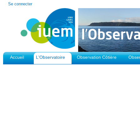
Outils
Se connecter
personnels
Accueil
L'Observatoire
Observation Côtière
Obser
Plateforme d'Observation