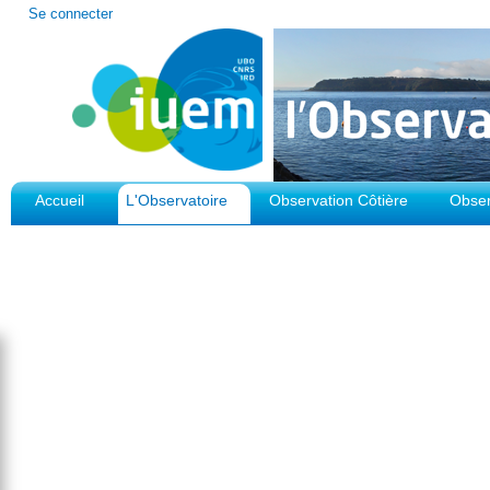
Outils
Se connecter
personnels
Accueil
L'Observatoire
Observation Côtière
Obser
Plateforme d'Observation