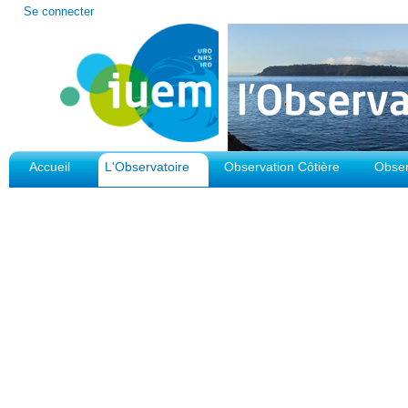
Outils
Se connecter
personnels
Accueil
L'Observatoire
Observation Côtière
Obser
Plateforme d'Observation