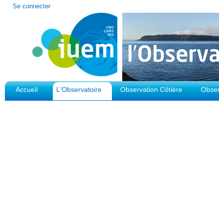
Outils
Se connecter
personnels
Accueil
L'Observatoire
Observation Côtière
Obser
Plateforme d'Observation