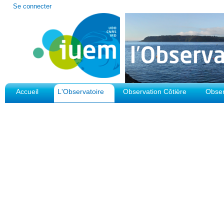
Outils
Se connecter
personnels
Accueil
L'Observatoire
Observation Côtière
Obser
Plateforme d'Observation