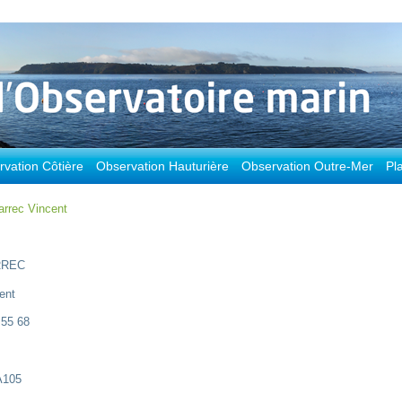
vation Côtière
Observation Hauturière
Observation Outre-Mer
Pl
arrec Vincent
RREC
ent
 55 68
105