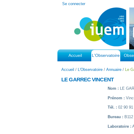
Outils
Se connecter
personnels
Accueil
L'Observatoire
Obser
Accueil
/
L'Observatoire
/
Annuaire
/
Le G
LE GARREC VINCENT
Nom :
LE GA
Prénom :
Vinc
Tél. :
02 90 91
Bureau :
B112
Laboratoire :
A