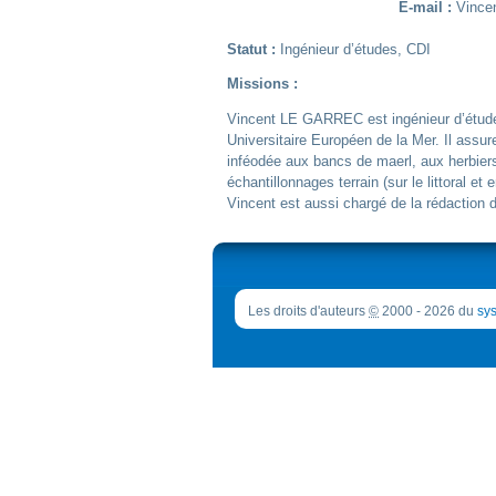
E-mail :
Vincen
Statut :
Ingénieur d’études, CDI
Missions :
Vincent LE GARREC est ingénieur d’études
Universitaire Européen de la Mer. Il assur
inféodée aux bancs de maerl, aux herbie
échantillonnages terrain (sur le littoral et
Vincent est aussi chargé de la rédaction d
Les droits d'auteurs
©
2000 - 2026 du
sys