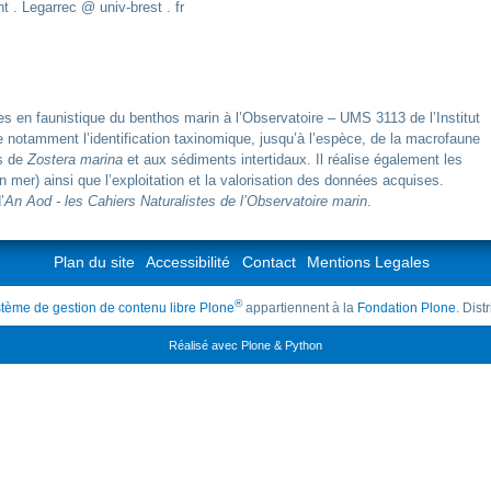
t . Legarrec @ univ-brest . fr
 en faunistique du benthos marin à l’Observatoire – UMS 3113 de l’Institut
e notamment l’identification taxinomique, jusqu’à l’espèce, de la macrofaune
rs de
Zostera marina
et aux sédiments intertidaux. Il réalise également les
 en mer) ainsi que l’exploitation et la valorisation des données acquises.
’
An Aod - les Cahiers Naturalistes de l’Observatoire marin
.
Plan du site
Accessibilité
Contact
Mentions Legales
®
tème de gestion de contenu libre Plone
appartiennent à la
Fondation Plone
. Dis
Réalisé avec Plone & Python