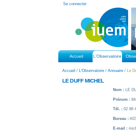
Outils
Se connecter
personnels
Accueil
L'Observatoire
Obser
Accueil
/
L'Observatoire
/
Annuaire
/
Le D
LE DUFF MICHEL
Nom :
LE D
Prénom :
Mi
Tél. :
02 98 4
Bureau :
A0
E-mail :
miche