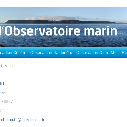
vation Côtière
Observation Hauturière
Observation Outre-Mer
Pl
uff Michel
UFF
chel
9 88 47
32
l . leduff @ univ-brest . fr