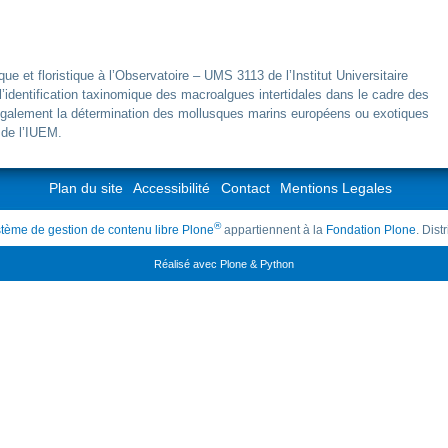
ue et floristique à l’Observatoire – UMS 3113 de l’Institut Universitaire
identification taxinomique des macroalgues intertidales dans le cadre des
lement la détermination des mollusques marins européens ou exotiques
 de l’IUEM.
Plan du site
Accessibilité
Contact
Mentions Legales
®
tème de gestion de contenu libre Plone
appartiennent à la
Fondation Plone
. Dis
Réalisé avec Plone & Python