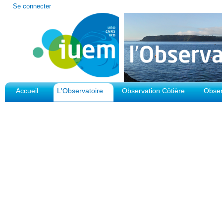
Outils
Se connecter
personnels
Accueil
L'Observatoire
Observation Côtière
Obser
Plateforme d'Observation