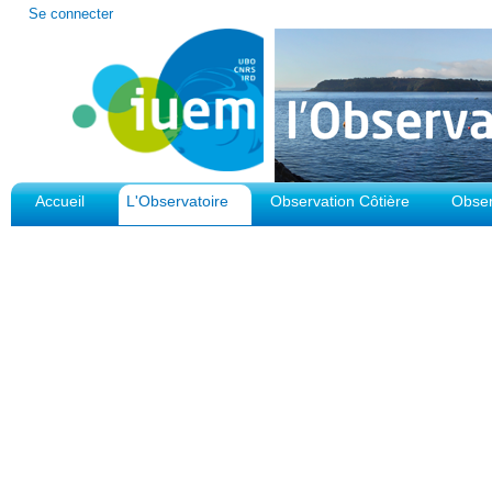
Outils
Se connecter
personnels
Accueil
L'Observatoire
Observation Côtière
Obser
Plateforme d'Observation