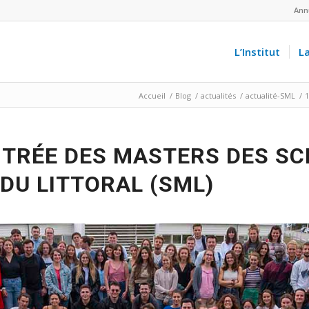
Ann
L’Institut
L
Accueil
/
Blog
/
actualités
/
actualité-SML
/
1
TRÉE DES MASTERS DES SC
 DU LITTORAL (SML)