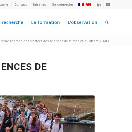
uaire
Contact
Intranet
Se connecter
a recherche
La formation
L’observation
9ème rentrée des Masters des sciences de la mer et du littoral (SML)...
IENCES DE