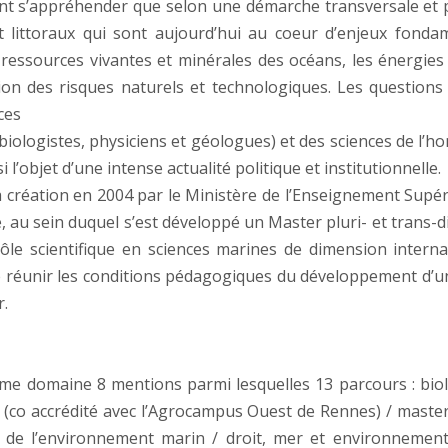
t s’appréhender que selon une démarche transversale et plur
t littoraux qui sont aujourd’hui au coeur d’enjeux fond
es ressources vivantes et minérales des océans, les énergi
ion des risques naturels et technologiques. Les question
ces
iologistes, physiciens et géologues) et des sciences de l’ho
i l’objet d’une intense actualité politique et institutionnelle.
a création en 2004 par le Ministère de l’Enseignement Supé
e, au sein duquel s’est développé un Master pluri- et trans-di
ôle scientifique en sciences marines de dimension interna
 de réunir les conditions pédagogiques du développement d’
r.
 domaine 8 mentions parmi lesquelles 13 parcours : bio
s (co accrédité avec l’Agrocampus Ouest de Rennes) / maste
ie de l’environnement marin / droit, mer et environnemen