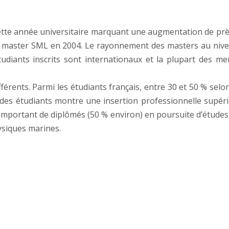
ette année universitaire marquant une augmentation de près d
u master SML en 2004. Le rayonnement des masters au nivea
udiants inscrits sont internationaux et la plupart des m
fférents. Parmi les étudiants français, entre 30 et 50 % sel
l des étudiants montre une insertion professionnelle supér
important de diplômés (50 % environ) en poursuite d’études 
ysiques marines.