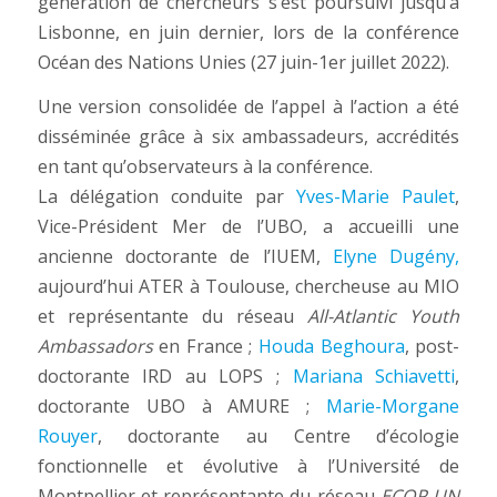
génération de chercheurs s’est poursuivi jusqu’à
Lisbonne, en juin dernier, lors de la conférence
Océan des Nations Unies (27 juin-1er juillet 2022).
Une version consolidée de l’appel à l’action a été
disséminée grâce à six ambassadeurs, accrédités
en tant qu’observateurs à la conférence.
La délégation conduite par
Yves-Marie Paulet
,
Vice-Président Mer de l’UBO, a accueilli une
ancienne doctorante de l’IUEM,
Elyne Dugény,
aujourd’hui ATER à Toulouse, chercheuse au MIO
et représentante du réseau
All-Atlantic Youth
Ambassadors
en France ;
Houda Beghoura
, post-
doctorante IRD au LOPS ;
Mariana Schiavetti
,
doctorante UBO à AMURE ;
Marie-Morgane
Rouyer
, doctorante au Centre d’écologie
fonctionnelle et évolutive à l’Université de
Montpellier et représentante du réseau
ECOP UN