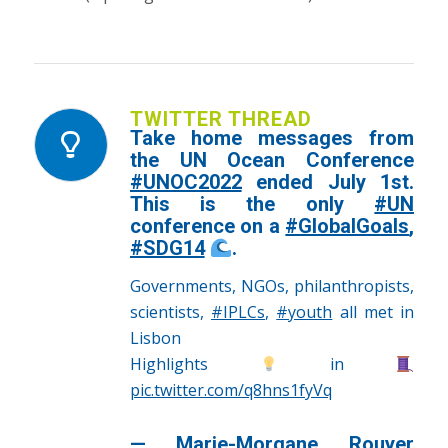
TWITTER THREAD
Take home messages from
the UN Ocean Conference
#UNOC2022
ended July 1st.
This is the only
#UN
conference on a
#GlobalGoals
,
#SDG14
.
Governments, NGOs, philanthropists,
scientists,
#IPLCs
,
#youth
all met in
Lisbon
Highlights
in
pic.twitter.com/q8hns1fyVq
— Marie-Morgane Rouyer