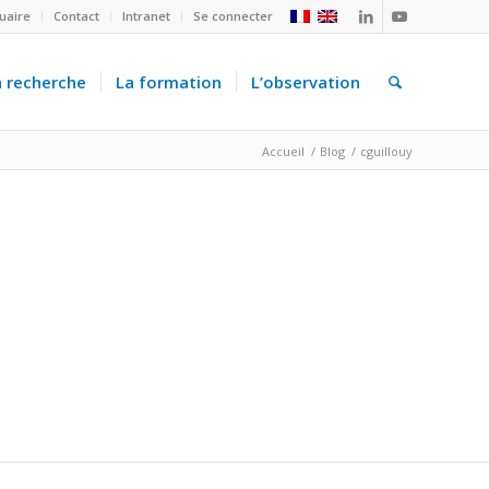
uaire
Contact
Intranet
Se connecter
a recherche
La formation
L’observation
Accueil
/
Blog
/
cguillouy