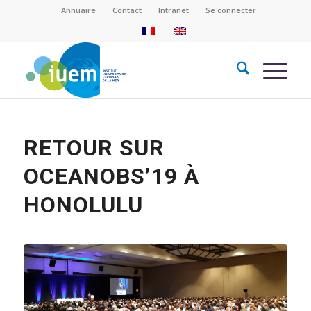
Annuaire
Contact
Intranet
Se connecter
RETOUR SUR
OCEANOBS’19 À
HONOLULU