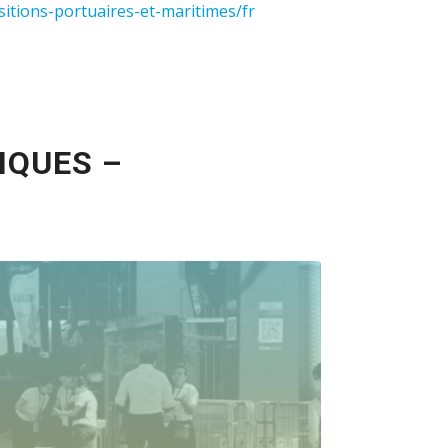
sitions-portuaires-et-maritimes/fr
IQUES –