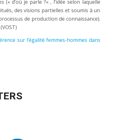
es («
d’où je parle ?
« , l’idée selon laquelle
itués, des visions partielles et soumis à un
processus de production de connaissance).
 (VOST)
érence sur l’égalité femmes-hommes dans
TERS