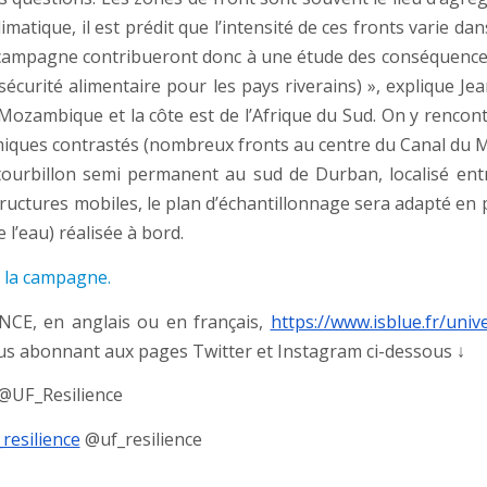
matique, il est prédit que l’intensité de ces fronts varie da
la campagne contribueront donc à une étude des conséquenc
 sécurité alimentaire pour les pays riverains) », explique 
Mozambique et la côte est de l’Afrique du Sud. On y rencont
ques contrastés (nombreux fronts au centre du Canal du Mo
tourbillon semi permanent au sud de Durban, localisé entre
structures mobiles, le plan d’échantillonnage sera adapté e
 l’eau) réalisée à bord.
 la campagne.
NCE, en anglais ou en français,
https://www.isblue.fr/univ
vous abonnant aux pages Twitter et Instagram ci-dessous ↓
@UF_Resilience
_resilience
@uf_resilience