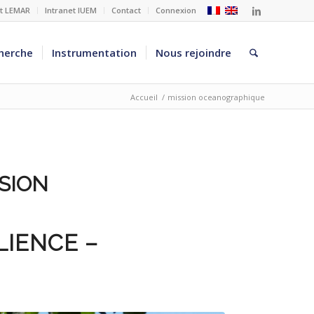
et LEMAR
Intranet IUEM
Contact
Connexion
herche
Instrumentation
Nous rejoindre
Accueil
/
mission oceanographique
SION
IENCE –