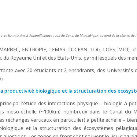
ec les trois sites d’échantillonnage : sud du Canal du Mozambique, au nord de la côte est de 
e (MARBEC, ENTROPIE, LEMAR, LOCEAN, LOG, LOPS, MIO), d’
 du Royaume Uni et des Etats-Unis, parmi lesquels des m
tante avec 20 étudiants et 2 encadrants, des Universités 
).
la productivité biologique et la structuration des écosys
incipal l’étude des interactions physique – biologie à pe
ons méso-échelle (~100km) nombreux dans le Canal du M
(échanges verticaux en particulier) à petite échelle – bien d
biologique et la structuration des écosystèmes pélagiqu
 questions. Les zones de front sont souvent le lieu d’agré