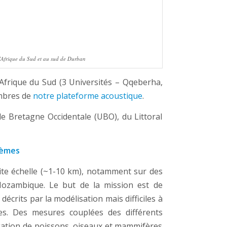
l’Afrique du Sud et au sud de Durban
Afrique du Sud (3 Universités – Qqeberha,
embres de
notre plateforme acoustique
.
de Bretagne Occidentale (UBO), du Littoral
tèmes
tite échelle (~1-10 km), notamment sur des
ozambique. Le but de la mission est de
écrits par la modélisation mais difficiles à
es. Des mesures couplées des différents
gation de poissons, oiseaux et mammifères