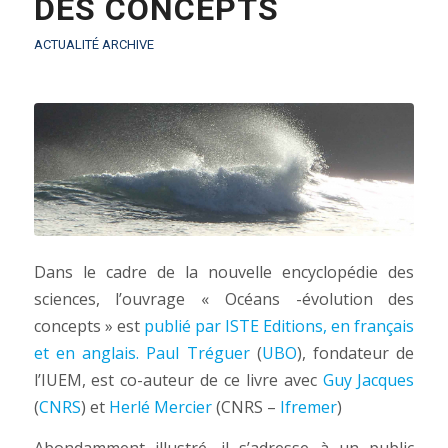
DES CONCEPTS
ACTUALITÉ ARCHIVE
Dans le cadre de la nouvelle encyclopédie des
sciences, l’ouvrage «
Océans -évolution des
concepts
» est
publié par ISTE Editions, en français
et en anglais.
Paul Tréguer
(
UBO
), fondateur de
l’IUEM, est co-auteur de ce livre avec
Guy Jacques
(
CNRS
) et
Herlé Mercier
(CNRS –
Ifremer
)
Abondamment illustré, il s’adresse à un public