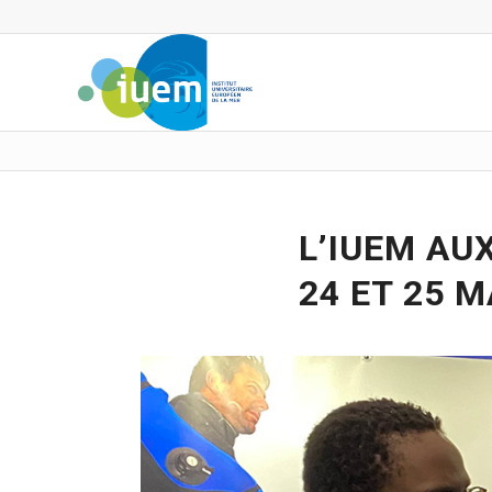
L’IUEM AU
24 ET 25 M