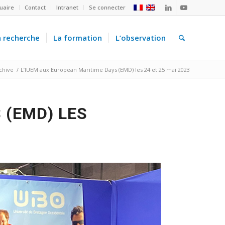
uaire
Contact
Intranet
Se connecter
a recherche
La formation
L’observation
rchive
/
L’IUEM aux European Maritime Days (EMD) les 24 et 25 mai 2023
 (EMD) LES