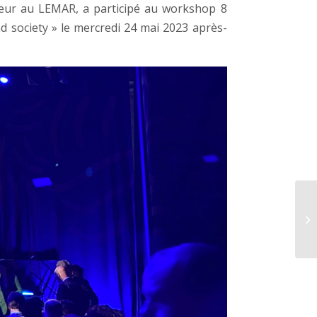
seur au LEMAR, a participé au workshop 8
nd society » le mercredi 24 mai 2023 après-