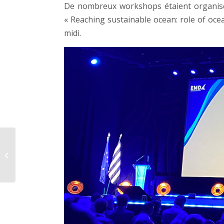
De nombreux workshops étaient organis
«
Reaching sustainable ocean: role of ocea
midi.
Laurence David,
cartographe
ingénieure d’études
CNRS au LETG