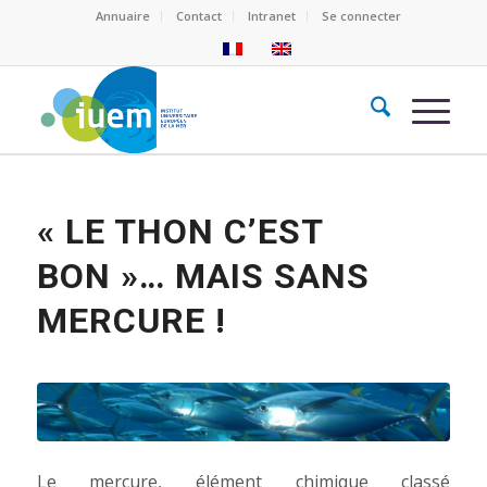
Annuaire
Contact
Intranet
Se connecter
« LE THON C’EST
BON »… MAIS SANS
MERCURE !
Le mercure, élément chimique classé