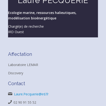
Laure PECQUERIE
Ecologie marine, ressources halieutiques,
modélisation bioénergétique
Chargé(e) de recherche
IRD Ouest
Affectation
Laboratoire LEMAR
Discovery
Contact
Laure.Pecquerie@ird.fr
02 90 91 55 52