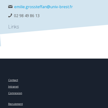
emilie.grossteffan@univ-brest.fr
02 98 49 86 13
Links
Contact
Intranet
Connexion
Recrutement