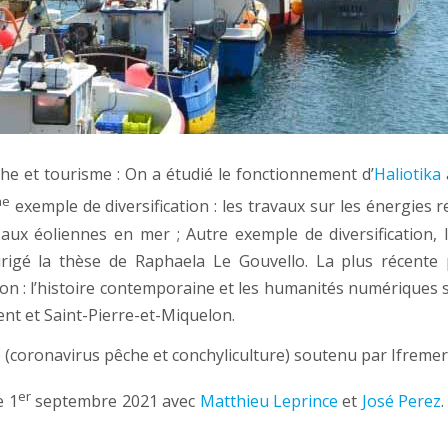
he et tourisme : On a étudié le fonctionnement d’
Haliotika
a
me
exemple de diversification : les travaux sur les énergie
aux éoliennes en mer ; Autre exemple de diversification, l
rigé la thèse de Raphaela Le Gouvello. La plus récente p
tion : l’histoire contemporaine et les humanités numériques
ient et Saint-Pierre-et-Miquelon.
O
(coronavirus pêche et conchyliculture) soutenu par Ifremer
er
e 1
septembre 2021 avec
Matthieu Leprince
et
José Perez