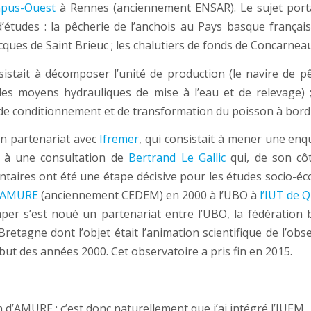
pus-Ouest
à Rennes (anciennement ENSAR). Le sujet portai
 d’études : la pêcherie de l’anchois au Pays basque frança
acques de Saint Brieuc ; les chalutiers de fonds de Concarneau
sistait à décomposer l’unité de production (le navire de p
es moyens hydrauliques de mise à l’eau et de relevage) ;
 de conditionnement et de transformation du poisson à bord 
n partenariat avec
Ifremer
, qui consistait à mener une e
t à une consultation de
Bertrand Le Gallic
qui, de son côt
aires ont été une étape décisive pour les études socio-é
AMURE
(anciennement CEDEM) en 2000 à l’UBO à
l’IUT de 
er s’est noué un partenariat entre l’UBO, la fédération 
retagne dont l’objet était l’animation scientifique de l’ob
but des années 2000. Cet observatoire a pris fin en 2015.
n d’AMURE ; c’est donc naturellement que j’ai intégré l’IUEM.