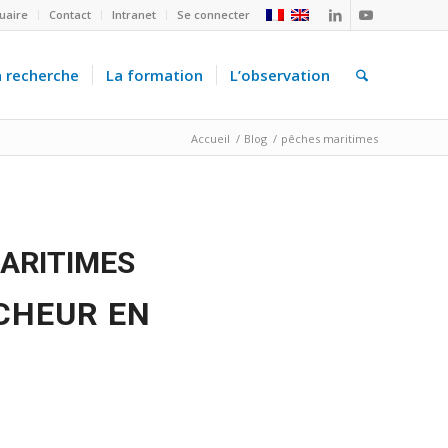
uaire
Contact
Intranet
Se connecter
a recherche
La formation
L’observation
Accueil
/
Blog
/
pêches maritimes
ARITIMES
CHEUR EN