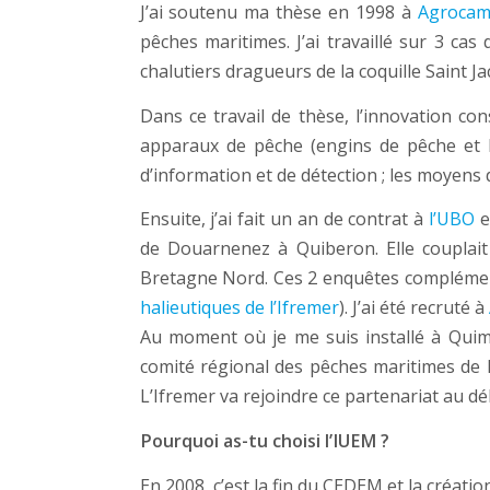
J’ai soutenu ma thèse en 1998 à
Agrocam
pêches maritimes. J’ai travaillé sur 3 cas
chalutiers dragueurs de la coquille Saint J
Dans ce travail de thèse, l’innovation con
apparaux de pêche (engins de pêche et l
d’information et de détection ; les moyens
Ensuite, j’ai fait un an de contrat à
l’UBO
e
de Douarnenez à Quiberon. Elle couplai
Bretagne Nord. Ces 2 enquêtes complément
halieutiques de l’Ifremer
). J’ai été recruté à
Au moment où je me suis installé à Quimp
comité régional des pêches maritimes de B
L’Ifremer va rejoindre ce partenariat au dé
Pourquoi as-tu choisi l’IUEM ?
En 2008, c’est la fin du CEDEM et la créatio