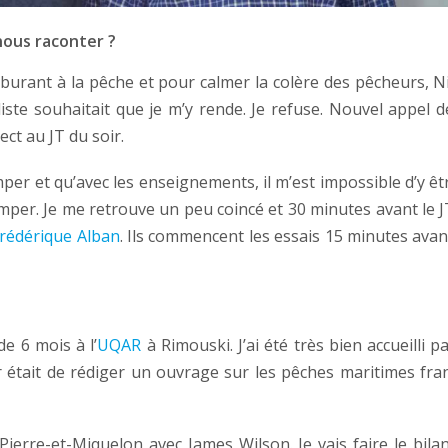
nous raconter ?
burant à la pêche et pour calmer la colère des pêcheurs, Nico
iste souhaitait que je m’y rende. Je refuse. Nouvel appel d
ect au JT du soir.
mper et qu’avec les enseignements, il m’est impossible d’y êtr
per. Je me retrouve un peu coincé et 30 minutes avant le JT
rédérique Alban
. Ils commencent les essais 15 minutes avant
de 6 mois à l’
UQAR
à Rimouski. J’ai été très bien accueilli
ur était de rédiger un ouvrage sur les pêches maritimes fra
ierre-et-Miquelon avec James Wilson. Je vais faire le bilan