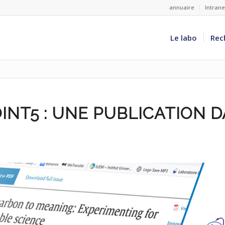
annuaire
Intran
Le labo
Rec
OINT5 : UNE PUBLICATION 