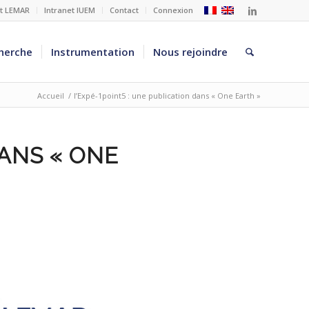
et LEMAR
Intranet IUEM
Contact
Connexion
herche
Instrumentation
Nous rejoindre
Accueil
/
l’Expé-1point5 : une publication dans « One Earth »
DANS « ONE