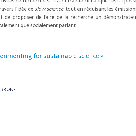
vités de recherche sous contrainte climatique : est-il poss
avers l’idée de
slow science
, tout en réduisant les émission
e est de proposer de faire de la recherche un démonstrat
alement que socialement parlant.
rimenting for sustainable science »
ARBONE