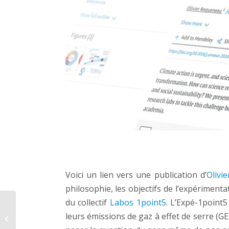
Voici un lien vers une publication d’
Olivi
philosophie, les objectifs de l’expériment
du collectif
Labos 1point5
. L’Expé-1point
SILICIUM, de la
leurs émissions de gaz à effet de serre (GE
poussière d’étoiles au
monde du vivant