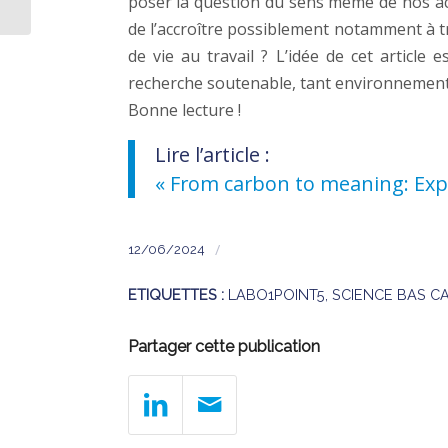
poser la question du sens même de nos acti
de l’accroître possiblement notamment à tr
de vie au travail ? L’idée de cet articl
recherche soutenable, tant environnement
Bonne lecture !
Lire l’article :
« From carbon to meaning: Expe
/
12/06/2024
ETIQUETTES :
LABO1POINT5
,
SCIENCE BAS C
Partager cette publication