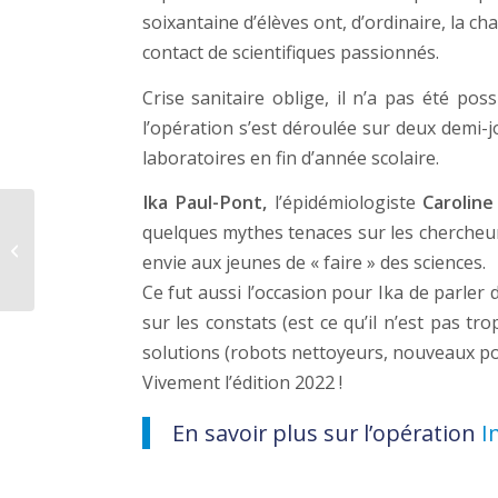
soixantaine d’élèves ont, d’ordinaire, la c
contact de scientifiques passionnés.
Crise sanitaire oblige, il n’a pas été pos
l’opération s’est déroulée sur deux demi-
laboratoires en fin d’année scolaire.
Ika Paul-Pont,
l’épidémiologiste
Caroline
Détection sonore par
quelques mythes tenaces sur les chercheurs 
le Homard Américain
envie aux jeunes de « faire » des sciences.
(Homarus americanus)
Ce fut aussi l’occasion pour Ika de parler
sur les constats (est ce qu’il n’est pas t
solutions (robots nettoyeurs, nouveaux po
Vivement l’édition 2022 !
En savoir plus sur l’opération
I