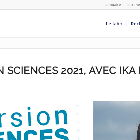
annuaire
Intran
Le labo
Rec
 SCIENCES 2021, AVEC IKA