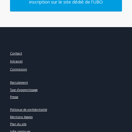
inscription sur le site dédié de l’UBO
Contact
Intranet
Connexion
Recrutement
Taxe d’apprentissage
Presse
Politique de confidentialité
Mentions légales
Plan du site
Infos pratiques