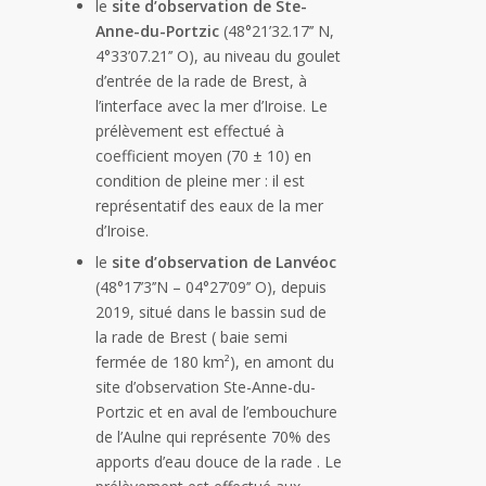
le
site d’observation de Ste-
Anne-du-Portzic
(48°21’32.17’’ N,
4°33’07.21’’ O), au niveau du goulet
d’entrée de la rade de Brest, à
l’interface avec la mer d’Iroise. Le
prélèvement est effectué à
coefficient moyen (70 ± 10) en
condition de pleine mer : il est
représentatif des eaux de la mer
d’Iroise.
le
site d’observation de Lanvéoc
(48°17’3’’N – 04°27’09’’ O), depuis
2019, situé dans le bassin sud de
la rade de Brest ( baie semi
fermée de 180 km²), en amont du
site d’observation Ste-Anne-du-
Portzic et en aval de l’embouchure
de l’Aulne qui représente 70% des
apports d’eau douce de la rade . Le