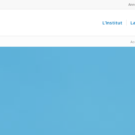
Ann
L’Institut
L
Ac