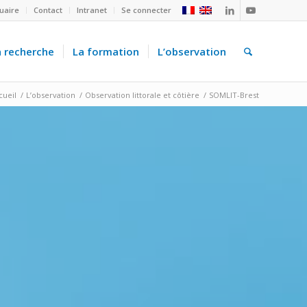
uaire
Contact
Intranet
Se connecter
a recherche
La formation
L’observation
cueil
/
L’observation
/
Observation littorale et côtière
/
SOMLIT-Brest